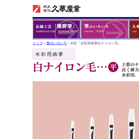
トップ
＞
筆のいろいろ
＞水彩「水彩用画筆白ナイロン毛」